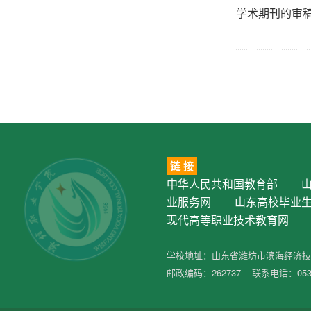
学术期刊的审
链 接
中华人民共和国教育部
业服务网
山东高校毕业
现代高等职业技术教育网
----------------------------------------------------
学校地址：山东省潍坊市滨海经济技术
邮政编码：262737 联系电话：0536-