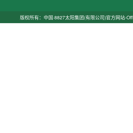
版权所有：中国·8827太阳集团(有限公司)官方网站-Official Platfo