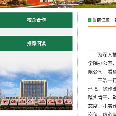
校企合作
当前位置：
推荐阅读
为深入
学院办公室
限公司，看
王浩一
环境、操作
踏实肯干、
态度、扎实
岗位，虚心