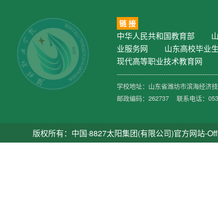
链 接
中华人民共和国教育部
业服务网
山东高校毕业
现代高等职业技术教育网
----------------------------------------------------
学校地址：山东省潍坊市滨海经济技术
邮政编码：262737 联系电话：0536-
版权所有：中国·8827太阳集团(有限公司)官方网站-Official Platfo