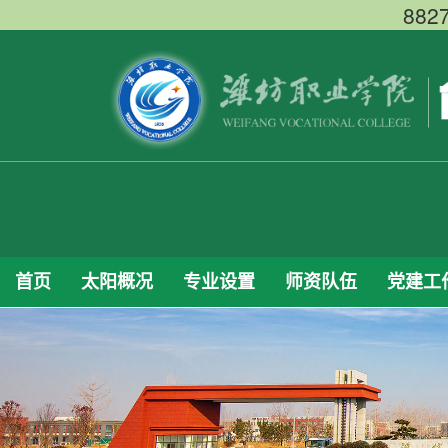
88
首页
太阳概况
专业设置
师资队伍
党建工