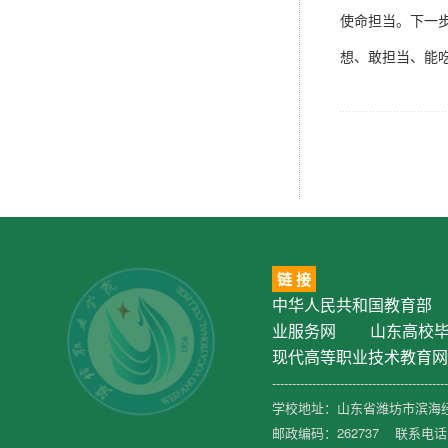
使命担当。下一
想、敢担当、能
链 接
中华人民共和国教育部
业服务网
山东高校
现代高等职业技术教育网
--------------------------------------------
学校地址：山东省潍坊市滨海经
邮政编码：262737 联系电话：0