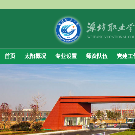
首页
太阳概况
专业设置
师资队伍
党建工