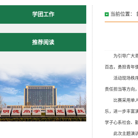
学团工作
当前位置：
推荐阅读
为引导广大
百态，勇担青年
活动现场秩
责任担当等方向
比赛采用单
乐，进一步丰富
学子心系社会、
此次主题演