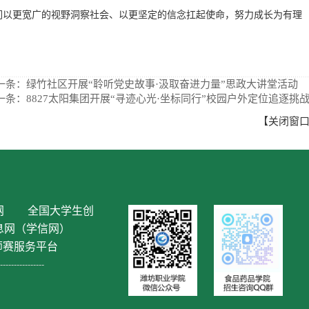
们以更宽广的视野洞察社会、以更坚定的信念扛起使命，努力成长为有理
一条：绿竹社区开展“聆听党史故事·汲取奋进力量”思政大讲堂活动
一条：8827太阳集团开展“寻迹心光·坐标同行”校园户外定位追逐挑
【
关闭窗
网
全国大学生创
息网（学信网）
师赛服务平台
----------------