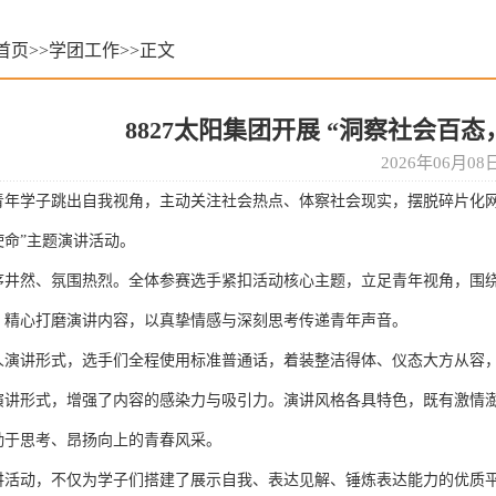
首页
>>
学团工作
>>
正文
8827太阳集团开展 “洞察社会百
2026年06月08
青年学子跳出自我视角，主动关注社会热点、体察社会现实，摆脱碎片化
使命”主题演讲活动。
序井然、氛围热烈。全体参赛选手紧扣活动核心主题，立足青年视角，围
，精心打磨演讲内容，以真挚情感与深刻思考传递青年声音。
人演讲形式，选手们全程使用标准普通话，着装整洁得体、仪态大方从容
演讲形式，增强了内容的感染力与吸引力。演讲风格各具特色，既有激情澎
勤于思考、昂扬向上的青春风采。
讲活动，不仅为学子们搭建了展示自我、表达见解、锤炼表达能力的优质