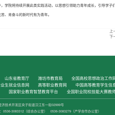
步，学院将持续开展此类实践活动，以思想引领助力青年成长，引导学子
吃苦、肯奋斗的新时代有为青年。
上
下
山东省教育厅
潍坊市教育局
全国高校思想政治工作
毕业生就业信息网
高等职业教育网
中国高等教育学生信
国家职业教育智慧教育平台
全国职业院校技能大赛教
----------------------------------------------------------------------------------------------------------------
济技术开发区央子街道汉江东一街02999号
536-3083312（
综合办公室
） 0536-3083279（
产学合作办公室
）