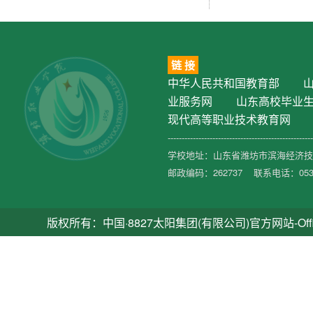
链 接
中华人民共和国教育部
业服务网
山东高校毕业
现代高等职业技术教育网
----------------------------------------------------
学校地址：山东省潍坊市滨海经济技术
邮政编码：262737 联系电话：0536-
版权所有：中国·8827太阳集团(有限公司)官方网站-Official Platfo