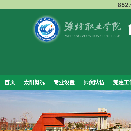
88
首页
太阳概况
专业设置
师资队伍
党建工