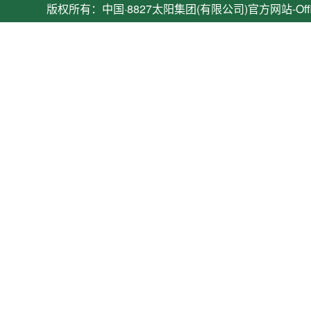
版权所有：中国·8827太阳集团(有限公司)官方网站-Official Platfo