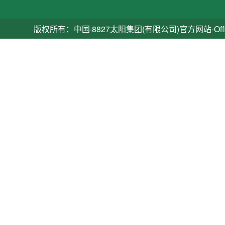
版权所有：中国·8827太阳集团(有限公司)官方网站-Official Platfo