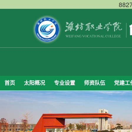
88
首页
太阳概况
专业设置
师资队伍
党建工