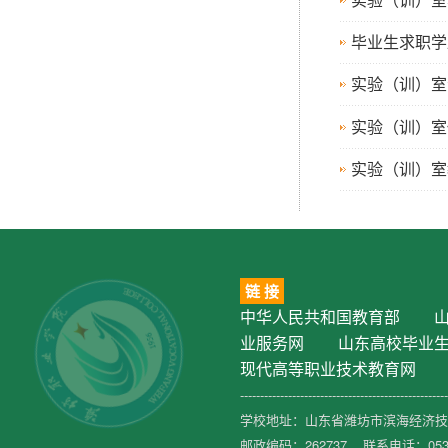
实验（训）室
毕业生求职学
实验（训）室
实验（训）室
实验（训）室
链 接
中华人民共和国教育部
业服务网
山东高校毕业
现代高等职业技术教育网
----------------------------------------------------
学校地址：山东省潍坊市滨海经济技术
邮政编码：262737 联系电话：0536-