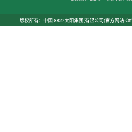
版权所有：中国·8827太阳集团(有限公司)官方网站-Official Platfo