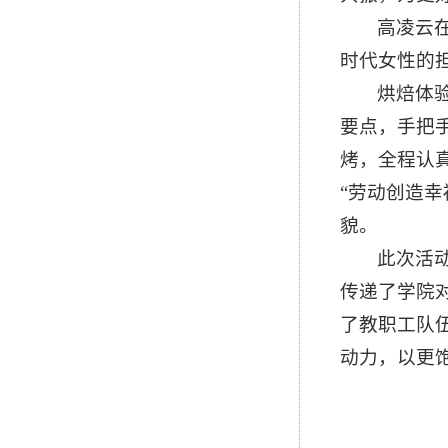
高凌云
时代女性的
烘焙体
要点，手把
烤，全程认
“劳动创造
貌。
此次活动
传递了学院
了教职工队
动力，以更