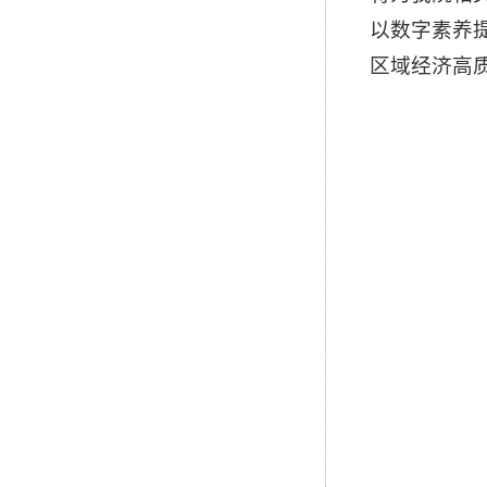
以数字素养
区域经济高