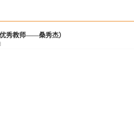
优秀教师——桑秀杰）
日