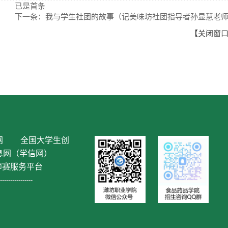
已是首条
下一条：我与学生社团的故事（记美味坊社团指导者孙显慧老
【
关闭窗
网
全国大学生创
息网（学信网）
师赛服务平台
----------------