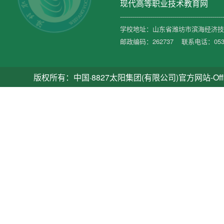
现代高等职业技术教育网
----------------------------------------------------
学校地址：山东省潍坊市滨海经济技术
邮政编码：262737 联系电话：0536-
版权所有：中国·8827太阳集团(有限公司)官方网站-Official Platfo