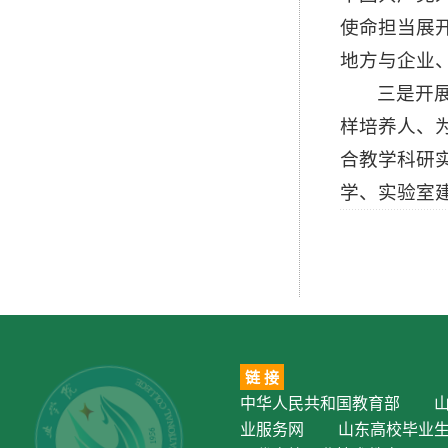
使命担当展
地方与企业
三是开
样培养人、
合教学科研
学、实验室
链 接
中华人民共和国教育部
业服务网
山东高校毕业