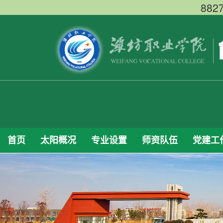
88
首页
太阳概况
专业设置
师资队伍
党建工